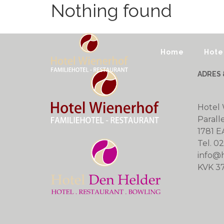
Skip to content
Nothing found
Home
Hote
ADRES 
Hotel
Parall
1781 E
Tel. 0
info@h
KVK 3