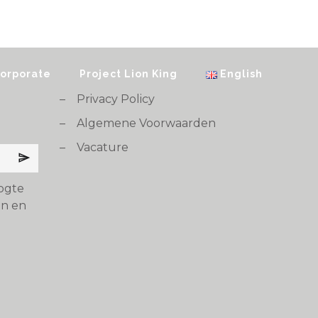
orporate
Project Lion King
English
–
Privacy Policy
–
Algemene Voorwaarden
–
Vacature
ogte
en en