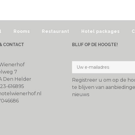
l
Rooms
Restaurant
Hotel packages
C
& CONTACT
BLIJF OP DE HOOGTE!
 Wienerhof
elweg 7
A Den Helder
Registreer u om op de ho
223-616895
te blijven van aanbieding
otelwienerhof.nl
nieuws
7046686